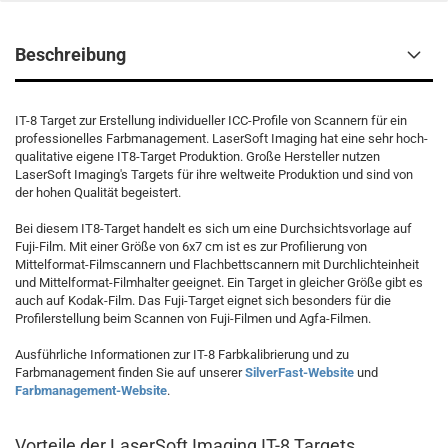
Beschreibung
IT-8 Target zur Erstellung individueller ICC-Profile von Scannern für ein
professionelles Farbmanagement. LaserSoft Imaging hat eine sehr hoch-
qualitative eigene IT8-Target Produktion. Große Hersteller nutzen
LaserSoft Imaging's Targets für ihre weltweite Produktion und sind von
der hohen Qualität begeistert.
Bei diesem IT8-Target handelt es sich um eine Durchsichtsvorlage auf
Fuji-Film. Mit einer Größe von 6x7 cm ist es zur Profilierung von
Mittelformat-Filmscannern und Flachbettscannern mit Durchlichteinheit
und Mittelformat-Filmhalter geeignet. Ein Target in gleicher Größe gibt es
auch auf Kodak-Film. Das Fuji-Target eignet sich besonders für die
Profilerstellung beim Scannen von Fuji-Filmen und Agfa-Filmen.
Ausführliche Informationen zur IT-8 Farbkalibrierung und zu
Farbmanagement finden Sie auf unserer
SilverFast-Website
und
Farbmanagement-Website
.
Vorteile der LaserSoft Imaging IT-8 Targets