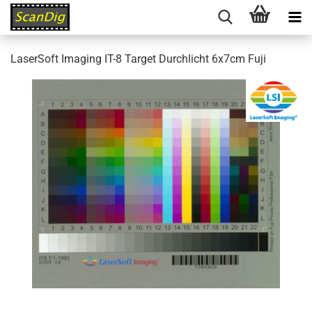
LaserSoft Imaging IT-8 Target Durchlicht 6x7cm Fuji