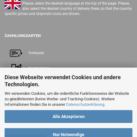
Please, select the desired language at the top of the page. Please,
also select the desired country of delivery there, so that the country
specific prices and shipment costs are shown.
ZAHHLUNGSARTEN
Vorkasse
Nachnahme
Diese Webseite verwendet Cookies und andere
Technologien.
PayPal
Wir verwenden Cookies, um die ordentliche Funktionsweise der Website
zu gewährleisten (keine Werbe- und Tracking-Cookies). Weitere
Barzahlung
Informationen finden Sie in unserer
Datenschutzerklärung
.
Alle Akzeptieren
Nur Notwendige