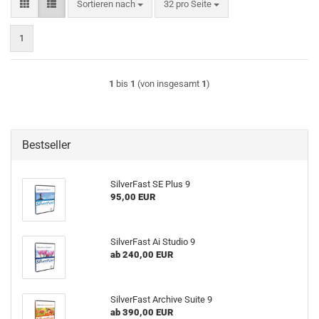
Sortieren nach
pro Seite
Sortieren nach
32 pro Seite
1
1
bis
1
(von insgesamt
1
)
Bestseller
SilverFast SE Plus 9
95,00 EUR
SilverFast Ai Studio 9
ab 240,00 EUR
SilverFast Archive Suite 9
ab 390,00 EUR