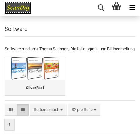
Software
Software rund ums Thema Scannen, Digitalfotografie und Bildbearbeitung
SilverFast
Sortieren nach
pro Seite
Sortieren nach
32 pro Seite
1