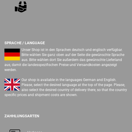
SPRACHE / LANGUAGE
Unser Shop ist in den Sprachen deutsch und englisch verfügbar.
Bitte wählen Sie ganz oben auf der Seite die gewünschte Sprache
aus. Bitte wählen dort Sie außerdem das gewünschte Lieferland
aus, damit die landesspezifischen Preise und Versandkosten angezeigt
werden.
Our shop is available in the languages German and English.
Please, select the desired language at the top of the page. Please,
also select the desired country of delivery there, so that the country
specific prices and shipment costs are shown.
ZAHHLUNGSARTEN