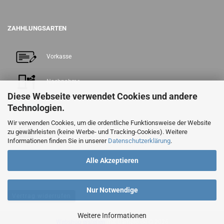
ZAHHLUNGSARTEN
Vorkasse
Nachnahme
Diese Webseite verwendet Cookies und andere
Technologien.
PayPal
Wir verwenden Cookies, um die ordentliche Funktionsweise der Website
zu gewährleisten (keine Werbe- und Tracking-Cookies). Weitere
Barzahlung
Informationen finden Sie in unserer
Datenschutzerklärung
.
Alle Akzeptieren
Nur Notwendige
Vertrag widerrufen
Weitere Informationen
Webshop erstellen
mit Gambio.de © 2026