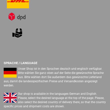
SPRACHE / LANGUAGE
Unser Shop ist in den Sprachen deutsch und englisch verfügbar.
Bitte wählen Sie ganz oben auf der Seite die gewünschte Sprache
aus. Bitte wählen dort Sie außerdem das gewünschte Lieferland
aus, damit die landesspezifischen Preise und Versandkosten angezeigt
werden.
Our shop is available in the languages German and English.
Please, select the desired language at the top of the page. Please,
also select the desired country of delivery there, so that the country
specific prices and shipment costs are shown.