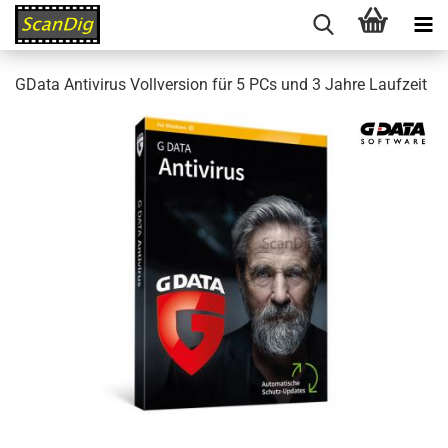
GData Antivirus Vollversion für 5 PCs und 3 Jahre Laufzeit