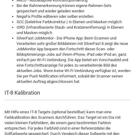
AACO - Autoadaptive Kontrastoptimierung
Bei der Rahmenerkennung können eigene Rahmen-Sets
gespeichert und wieder geladen werden
NegaFix Profile editieren oder selber erstellen
SCC (Selektive Farbkorrektur ) in Ebenen und Masken möglich
iSRD (Infrarotbasierte Staub- und Kratzerentfernung) in Ebenen
und Masken möglich
SilverFast JobMonitor - Die iPhone App: Beim Scannen und
Verarbeiten sehr großer Bilddateien mit SilverFast 8 zeigt die neue
JobMonitor App bequem den Fortschritt dieser Scan- oder
Bildoptimierungs-Jobs auf Ihrem iPhone, iPad oder iPod an, ganz
einfach per Wi-Fi-Verbindung. Die App bietet ein Vorschaubild und
eine Fortschrittsanzeige für jedes zu verarbeitende Bild des
aktuellen Jobs. Wenn keine Wi-Fi-Verbindung verfügbar ist, werden
Sie per Push Notification informiert, sobald der Scanner seinen
aktuellen Auftrag abgeschlossen hat.
IT-8 Kalibration
Mit Hilfe eines IT-8 Targets (optional bestellbar) kann man eine
Farbkalibration des Scanners durchführen. Das Target ist ein Dia mit
vielen kleinen Farbfeldern, die einem ganz bestimmten Farbton
entsprechen. Für jedes Farbfeld sind in einer Referenzdatei die
Sollfarbwerte gespeichert. Durch Vergleich dieser Sollwerte mit den