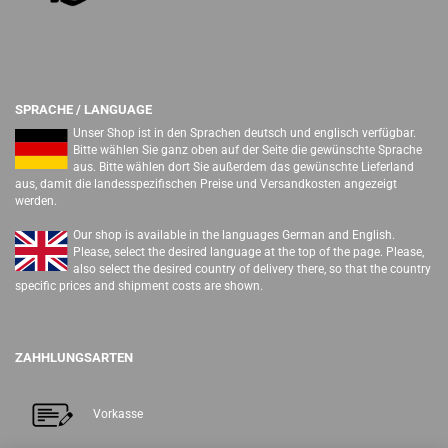
SPRACHE / LANGUAGE
Unser Shop ist in den Sprachen deutsch und englisch verfügbar.
Bitte wählen Sie ganz oben auf der Seite die gewünschte Sprache
aus. Bitte wählen dort Sie außerdem das gewünschte Lieferland
aus, damit die landesspezifischen Preise und Versandkosten angezeigt
werden.
Our shop is available in the languages German and English.
Please, select the desired language at the top of the page. Please,
also select the desired country of delivery there, so that the country
specific prices and shipment costs are shown.
ZAHHLUNGSARTEN
Vorkasse