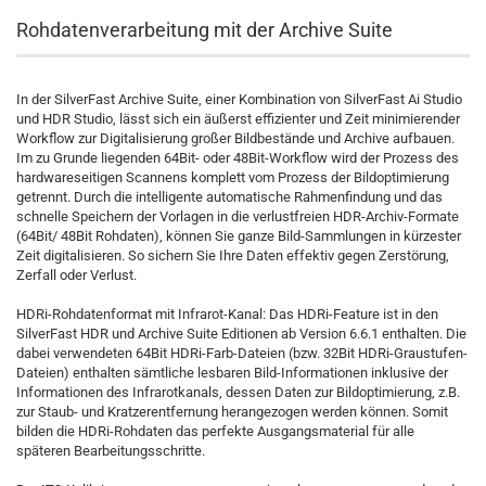
Rohdatenverarbeitung mit der Archive Suite
In der SilverFast Archive Suite, einer Kombination von SilverFast Ai Studio
und HDR Studio, lässt sich ein äußerst effizienter und Zeit minimierender
Workflow zur Digitalisierung großer Bildbestände und Archive aufbauen.
Im zu Grunde liegenden 64Bit- oder 48Bit-Workflow wird der Prozess des
hardwareseitigen Scannens komplett vom Prozess der Bildoptimierung
getrennt. Durch die intelligente automatische Rahmenfindung und das
schnelle Speichern der Vorlagen in die verlustfreien HDR-Archiv-Formate
(64Bit/ 48Bit Rohdaten), können Sie ganze Bild-Sammlungen in kürzester
Zeit digitalisieren. So sichern Sie Ihre Daten effektiv gegen Zerstörung,
Zerfall oder Verlust.
HDRi-Rohdatenformat mit Infrarot-Kanal: Das HDRi-Feature ist in den
SilverFast HDR und Archive Suite Editionen ab Version 6.6.1 enthalten. Die
dabei verwendeten 64Bit HDRi-Farb-Dateien (bzw. 32Bit HDRi-Graustufen-
Dateien) enthalten sämtliche lesbaren Bild-Informationen inklusive der
Informationen des Infrarotkanals, dessen Daten zur Bildoptimierung, z.B.
zur Staub- und Kratzerentfernung herangezogen werden können. Somit
bilden die HDRi-Rohdaten das perfekte Ausgangsmaterial für alle
späteren Bearbeitungsschritte.