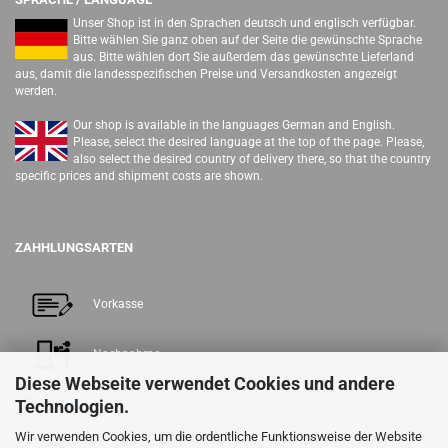
Unser Shop ist in den Sprachen deutsch und englisch verfügbar.
Bitte wählen Sie ganz oben auf der Seite die gewünschte Sprache
aus. Bitte wählen dort Sie außerdem das gewünschte Lieferland
aus, damit die landesspezifischen Preise und Versandkosten angezeigt
werden.
Our shop is available in the languages German and English.
Please, select the desired language at the top of the page. Please,
also select the desired country of delivery there, so that the country
specific prices and shipment costs are shown.
ZAHHLUNGSARTEN
Vorkasse
Nachnahme
Diese Webseite verwendet Cookies und andere
Technologien.
PayPal
Wir verwenden Cookies, um die ordentliche Funktionsweise der Website