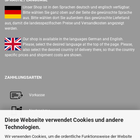
Unser Shop ist in den Sprachen deutsch und englisch verfügbar.
Bitte wählen Sie ganz oben auf der Seite die gewünschte Sprache
aus. Bitte wählen dort Sie außerdem das gewünschte Lieferland
aus, damit die landesspezifischen Preise und Versandkosten angezeigt
werden.
Our shop is available in the languages German and English.
Please, select the desired language at the top of the page. Please,
also select the desired country of delivery there, so that the country
specific prices and shipment costs are shown.
ZAHHLUNGSARTEN
Vorkasse
Nachnahme
Diese Webseite verwendet Cookies und andere
Technologien.
PayPal
Wir verwenden Cookies, um die ordentliche Funktionsweise der Website